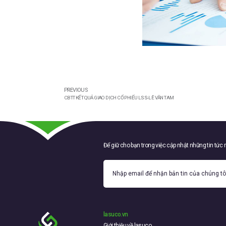
PREVIOUS
CBTT KẾT QUẢ GIAO DỊCH CỔ PHIẾU LSS-LÊ VĂN TAM
Để giữ cho bạn trong việc cập nhật những tin tức
lasuco.vn
Giới thiệu về lasuco