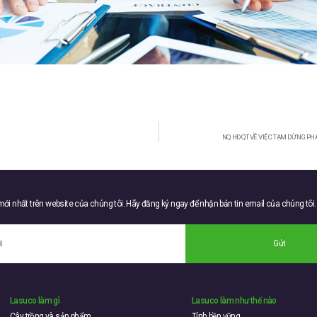
NQ HĐQT VỀ VIỆC TẠM DỪNG PH
 mới nhất trên website của chúng tôi. Hãy đăng ký ngay để nhận bản tin email của chúng tôi.
Gửi
Lasuco làm gì
Lasuco làm như thế nào
Cây trồng và sản phẩm
Tính bền vững