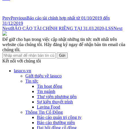
Prev
Previous
Báo cáo tài chính hợp nhất từ 01/10/2019 đến
31/12/2019
Next
BÁO CÁO TÀI CHÍNH RIÊNG TẠI 31.03.2020-LSS
Next
Để giữ cho bạn trong việc cập nhật những tin tức mới nhất trên
website của chúng tôi. Hãy đăng ký ngay để nhận bản tin email của
chúng tôi.
Gửi
Kết nối với chúng tôi
lasuco.vn
Giới thiệu về lasuco
Tin tức
Tin hoạt động
Tin ngành
Thư viện phương tiện
Sự kiện thuyết trình
Lavina Food
Thông Tin Cổ Đông
Báo cáo quản trị công ty
Báo cáo thường niên
Đại hội đồng cổ đông