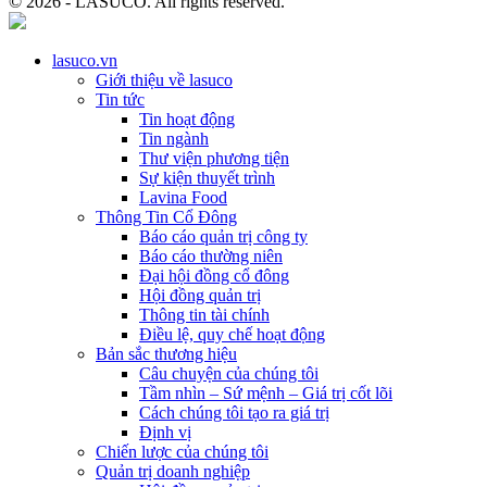
© 2026 - LASUCO. All rights reserved.
lasuco.vn
Giới thiệu về lasuco
Tin tức
Tin hoạt động
Tin ngành
Thư viện phương tiện
Sự kiện thuyết trình
Lavina Food
Thông Tin Cổ Đông
Báo cáo quản trị công ty
Báo cáo thường niên
Đại hội đồng cổ đông
Hội đồng quản trị
Thông tin tài chính
Điều lệ, quy chế hoạt động
Bản sắc thương hiệu
Câu chuyện của chúng tôi
Tầm nhìn – Sứ mệnh – Giá trị cốt lõi
Cách chúng tôi tạo ra giá trị
Định vị
Chiến lược của chúng tôi
Quản trị doanh nghiệp