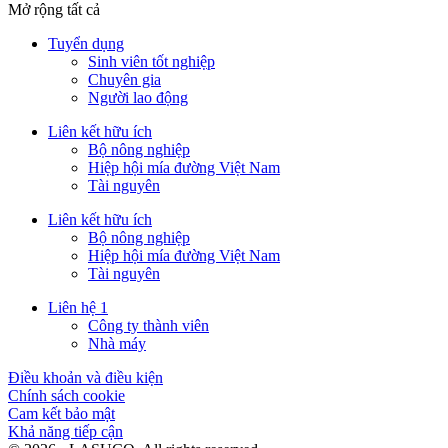
Mở rộng tất cả
Tuyển dụng
Sinh viên tốt nghiệp
Chuyên gia
Người lao động
Liên kết hữu ích
Bộ nông nghiệp
Hiệp hội mía đường Việt Nam
Tài nguyên
Liên kết hữu ích
Bộ nông nghiệp
Hiệp hội mía đường Việt Nam
Tài nguyên
Liên hệ 1
Công ty thành viên
Nhà máy
Điều khoản và điều kiện
Chính sách cookie
Cam kết bảo mật
Khả năng tiếp cận