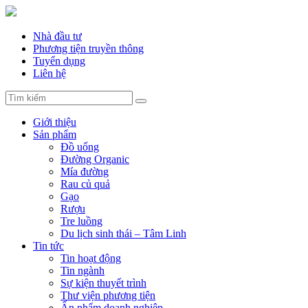
Nhà đầu tư
Phương tiện truyền thông
Tuyển dụng
Liên hệ
Giới thiệu
Sản phẩm
Đồ uống
Đường Organic
Mía đường
Rau củ quả
Gạo
Rượu
Tre luồng
Du lịch sinh thái – Tâm Linh
Tin tức
Tin hoạt động
Tin ngành
Sự kiện thuyết trình
Thư viện phương tiện
Ấn phẩm doanh nghiệp