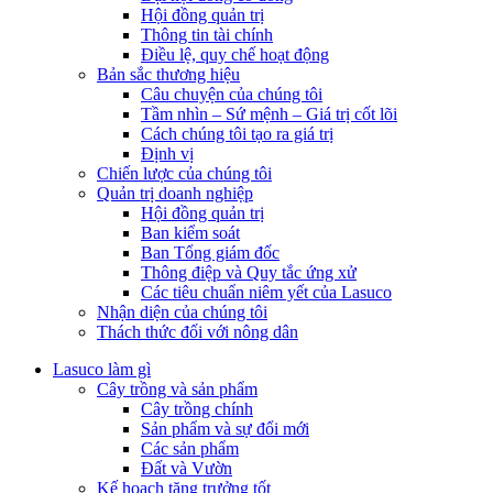
Hội đồng quản trị
Thông tin tài chính
Điều lệ, quy chế hoạt động
Bản sắc thương hiệu
Câu chuyện của chúng tôi
Tầm nhìn – Sứ mệnh – Giá trị cốt lõi
Cách chúng tôi tạo ra giá trị
Định vị
Chiến lược của chúng tôi
Quản trị doanh nghiệp
Hội đồng quản trị
Ban kiểm soát
Ban Tổng giám đốc
Thông điệp và Quy tắc ứng xử
Các tiêu chuẩn niêm yết của Lasuco
Nhận diện của chúng tôi
Thách thức đối với nông dân
Lasuco làm gì
Cây trồng và sản phẩm
Cây trồng chính
Sản phẩm và sự đổi mới
Các sản phẩm
Đất và Vườn
Kế hoạch tăng trưởng tốt