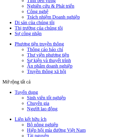
Tính bền vững
Nghiên cứu & Phát triển
Công nghệ
Trách nhiệm Doanh nghiệp
Di sản của chúng tôi
Thị trường của chúng tôi
Sự công nhận
Phương tiện truyền thông
Thông cáo báo chí
Thư viện phương tiện
Sự kiện và thuyết trình
Ấn phẩm doanh nghiệp
Truyền thông xã hội
Mở rộng tất cả
Tuyển dụng
Sinh viên tốt nghiệp
Chuyên gia
Người lao động
Liên kết hữu ích
Bộ nông nghiệp
Hiệp hội mía đường Việt Nam
Tài nguyên