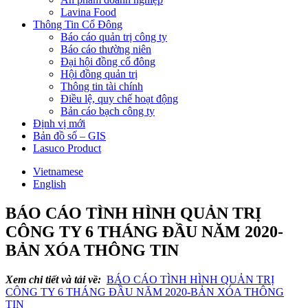
Lavina Food
Thông Tin Cổ Đông
Báo cáo quản trị công ty
Báo cáo thường niên
Đại hội đồng cổ đông
Hội đồng quản trị
Thông tin tài chính
Điều lệ, quy chế hoạt động
Bản cáo bạch công ty
Định vị mới
Bản đồ số – GIS
Lasuco Product
Vietnamese
English
BÁO CÁO TÌNH HÌNH QUẢN TRỊ
CÔNG TY 6 THÁNG ĐẦU NĂM 2020-
BẢN XÓA THÔNG TIN
Xem chi tiết và tải về:
BÁO CÁO TÌNH HÌNH QUẢN TRỊ
CÔNG TY 6 THÁNG ĐẦU NĂM 2020-BẢN XÓA THÔNG
TIN