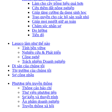
Làm cho cây trồng hiệu quả hơn
Cứu thêm đất nông nghiệp
Giúp tăng cường đa dạng sinh học
Trao quyền cho các hộ sản xuất nhỏ
Giúp mọi người giữ an toàn
Chăm sóc nhân sự
Đo lường
Tiến độ
Lasuco làm như thế nào
Tính bền vững
Nghiên cứu & Phát triển
Công nghệ
Trách nhiệm Doanh nghiệp
Di sản của chúng tôi
Thị trường của chúng tôi
Sự công nhận
Phương tiện truyền thông
Thông cáo báo chí
Thư viện phương tiện
Sự kiện và thuyết trình
Ấn phẩm doanh nghiệp
Truyền thông xã hội