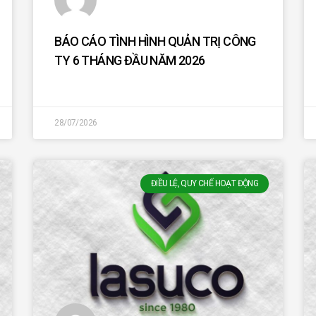
BÁO CÁO TÌNH HÌNH QUẢN TRỊ CÔNG
TY 6 THÁNG ĐẦU NĂM 2026
28/07/2026
ĐIỀU LỆ, QUY CHẾ HOẠT ĐỘNG