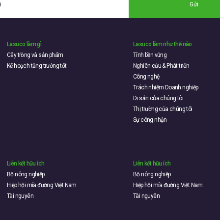
Gửi
Lasuco làm gì
Lasuco làm như thế nào
Cây trồng và sản phẩm
Tính bền vững
Kế hoạch tăng trưởng tốt
Nghiên cứu & Phát triển
Công nghệ
Trách nhiệm Doanh nghiệp
Di sản của chúng tôi
Thị trường của chúng tôi
Sự công nhận
Liên kết hữu ích
Liên kết hữu ích
Bộ nông nghiệp
Bộ nông nghiệp
Hiệp hội mía đường Việt Nam
Hiệp hội mía đường Việt Nam
Tài nguyên
Tài nguyên