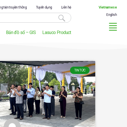
g tiện truyền thông
Tuyển dụng
Liên hệ
Vietnamese
English
Bản đồ số – GIS
Lasuco Product
TIN TỨC