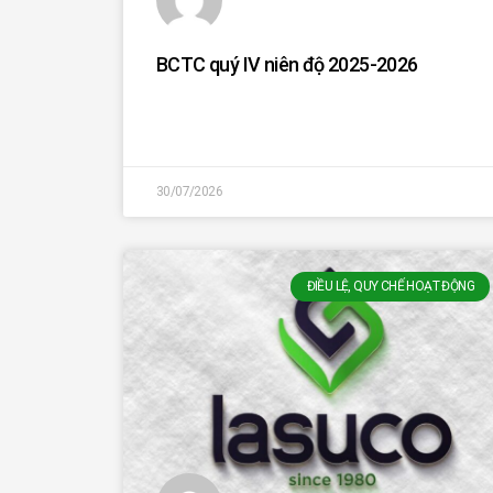
BCTC quý IV niên độ 2025-2026
30/07/2026
ĐIỀU LỆ, QUY CHẾ HOẠT ĐỘNG