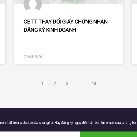
CBTT THAY ĐỔI GIẤY CHỨNG NHẬN
ĐĂNG KÝ KINH DOANH
29/04/2026
1
2
3
…
48
 mới nhất trên website của chúng tôi. Hãy đăng ký ngay để nhận bản tin email của chúng tôi.