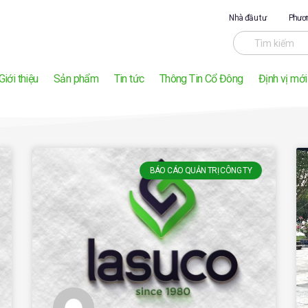
Nhà đầu tư
Phươn
Giới thiệu
Sản phẩm
Tin tức
Thông Tin Cổ Đông
Định vị mới
BÁO CÁO QUẢN TRỊ CÔNG TY