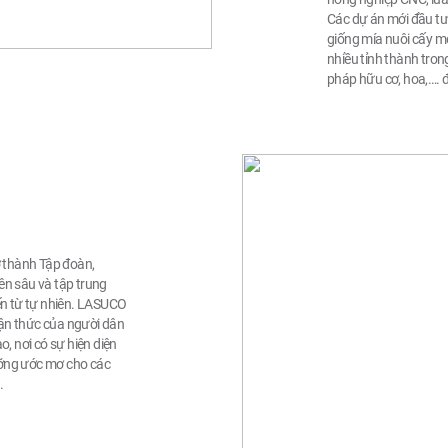
Các dự án mới đầu tư
giống mía nuôi cấy m
nhiều tỉnh thành tro
pháp hữu cơ, hoa,…. đ
ở thành Tập đoàn,
ên sâu và tập trung
ến từ tự nhiên. LASUCO
hận thức của người dân
, nơi có sự hiện diện
ưỡng ước mơ cho các
.