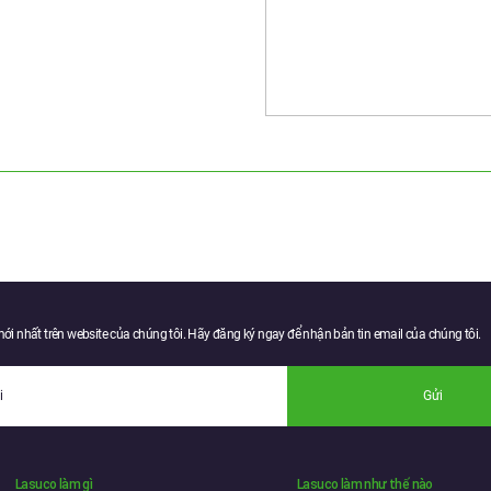
mới nhất trên website của chúng tôi. Hãy đăng ký ngay để nhận bản tin email của chúng tôi.
Gửi
Lasuco làm gì
Lasuco làm như thế nào