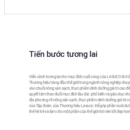
Tiến bước tương lai
Viễn cảnh tương lai cho mục đích cuối cùng của LASUCO là tr
Thương hiệu hàng đầu thế giới trong ngành nông nghiệp chuy
vào chuỗi nông sản sạch, thực phẩm dinh dưỡng giá trị cao đ
quyết tâm theo đuổi mục đích lâu dài : phổ biến và giáo dục n
địa phương về nông sản sạch, thực phẩm dinh dưỡng giá trị cao
của Tập đoàn, của Thương hiệu Lasuco. Để góp phần nuôi d
thế hệ trẻ và làm cho một phần của thế giới trở nên tốt đẹp hơn