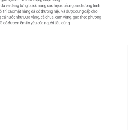
 đã và đang từng bước nâng cao hiệu quả: ngoài chương trình
ô, thì các mặt hàng đã có thương hiệu và được cung cấp cho
ng cả nước như Dưa vàng, cà chua, cam vàng, gạo theo phương
ã có được niềm tin yêu của người tiêu dùng