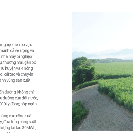
h nghiệp bên bờ vực
 mạnh cả về lượng và
 nhà máy, xí nghiệp
vụ, thương mại, gắn bó
a 10 huyện và 4 nông
c, cải tạo và chuyển
hành vùng sản xuất
 tấn đường, không chỉ
ẩu đường của đất nước,
000 tỷ đồng; nộp ngân
 nâng cao công suất,
y; đưa tổng công suất
 lượng tái tạo 30MWh;