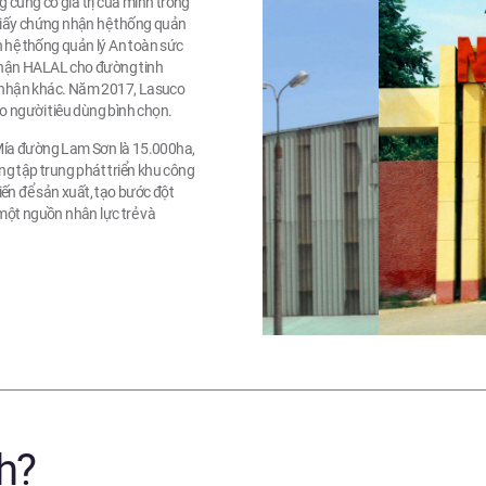
 củng cố giá trị của mình trong
à giấy chứng nhận hệ thống quản
n hệ thống quản lý An toàn sức
nhận HALAL cho đường tinh
g nhận khác. Năm 2017, Lasuco
 người tiêu dùng bình chọn.
 Mía đường Lam Sơn là 15.000ha,
g tập trung phát triển khu công
ến để sản xuất, tạo bước đột
một nguồn nhân lực trẻ và
h?