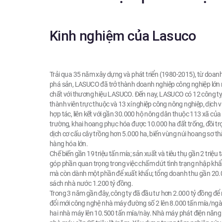
Kinh nghiệm của Lasuco
Trải qua 35 năm xây dựng và phát triển (1980-2015), từ doan
phá sản, LASUCO đã trở thành doanh nghiệp công nghiệp lớn
chất với thương hiệu LASUCO. Đến nay, LASUCO có 12 công ty,
thành viên trực thuộc và 13 xí nghiệp công nông nghiệp, dịch 
hợp tác, liên kết với gần 30.000 hộ nông dân thuộc 113 xã củ
trường, khai hoang phục hóa được 10.000 ha đất trống, đồi trọ
dịch cơ cấu cây trồng hơn 5.000 ha, biến vùng núi hoang sơ t
hàng hóa lớn.
Chế biến gần 19 triệu tấn mía; sản xuất và tiêu thụ gần 2 triệu
góp phần quan trọng trong việc chấm dứt tình trạng nhập kh
mà còn dành một phần để xuất khẩu; tổng doanh thu gần 20.
sách nhà nước 1.200 tỷ đồng.
Trong 3 năm gần đây, công ty đã đầu tư hơn 2.000 tỷ đồng để
đổi mới công nghệ nhà máy đường số 2 lên 8.000 tấn mía/ngà
hai nhà máy lên 10.500 tấn mía/này. Nhà máy phát điện năng