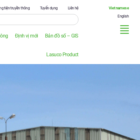
g tiện truyền thông
Tuyển dụng
Liên hệ
Vietnamese
English
Đông
Định vị mới
Bản đồ số – GIS
Lasuco Product