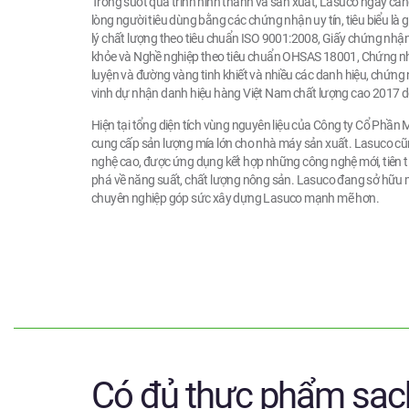
Trong suốt quá trình hình thành và sản xuất, Lasuco ngày càng
lòng người tiêu dùng bằng các chứng nhận uy tín, tiêu biểu l
lý chất lượng theo tiêu chuẩn ISO 9001:2008, Giấy chứng nhậ
khỏe và Nghề nghiệp theo tiêu chuẩn OHSAS 18001, Chứng 
luyện và đường vàng tinh khiết và nhiều các danh hiệu, chứn
vinh dự nhận danh hiệu
hàng Việt Nam chất lượng cao 2017 do
Hiện tại tổng diện tích vùng nguyên liệu của Công ty Cổ Phần
cung cấp sản lượng mía lớn cho nhà máy sản xuất. Lasuco cũn
nghệ cao, được ứng dụng kết hợp những công nghệ mới, tiên ti
phá về năng suất, chất lượng nông sản. Lasuco đang sở hữu 
chuyên nghiệp góp sức xây dựng Lasuco mạnh mẽ hơn.
Có đủ thực phẩm sạc