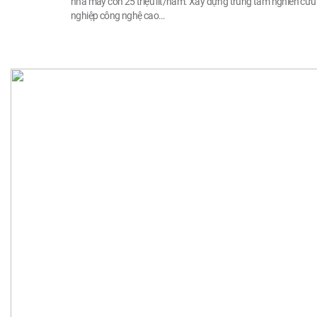
nhà máy cồn 25 triệu lít/năm. Xây dựng trung tâm nghiên cứu 
nghiệp công nghệ cao…