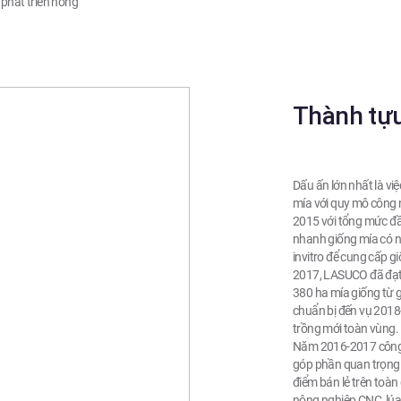
phát triển nông
Thành tự
Dấu ấn lớn nhất là việ
mía với quy mô công 
2015 với tổng mức đầu
nhanh giống mía có 
invitro để cung cấp g
2017, LASUCO đã đạt 
380 ha mía giống từ 
chuẩn bị đến vụ 2018
trồng mới toàn vùng.
Năm 2016-2017 công t
góp phần quan trọng v
điểm bán lẻ trên to
nông nghiệp CNC, lúa 