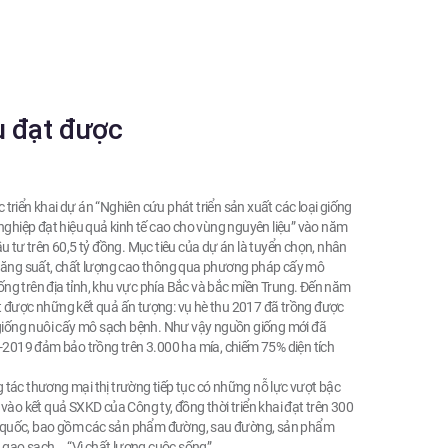
u đạt được
c triển khai dự án “Nghiên cứu phát triển sản xuất các loại giống
nghiệp đạt hiệu quả kinh tế cao cho vùng nguyên liệu” vào năm
 tư trên 60,5 tỷ đồng. Mục tiêu của dự án là tuyển chọn, nhân
năng suất, chất lượng cao thông qua phương pháp cấy mô
iống trên địa tỉnh, khu vực phía Bắc và bắc miền Trung. Đến năm
được những kết quả ấn tượng: vụ hè thu 2017 đã trồng được
giống nuôi cấy mô sạch bệnh. Như vậy nguồn giống mới đã
-2019 đảm bảo trồng trên 3.000 ha mía, chiếm 75% diện tích
ác thương mại thị trường tiếp tục có những nỗ lực vượt bậc
ào kết quả SXKD của Công ty, đồng thời triển khai đạt trên 300
àn quốc, bao gồm các sản phẩm đường, sau đường, sản phẩm
gạo sạch... “Vì chất lượng cuộc sống”.