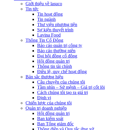
Giới thiệu về lasuco
Tin tức
Tin hoạt động
Tin ngành
Thư viện phương tiện
Sự kiện thuyết trình
Lavina Food
Thông Tin Cổ Đông
Báo cáo quản trị công ty
Báo cáo thường niên
Đại hội đồng cổ đông
Hội đồng quản trị
Thông tin tài chính
Điều lệ, quy chế hoạt động
Bản sắc thương hiệu
Câu chuyện của chúng tôi
Tầm nhìn – Sứ mệnh – Giá trị cốt lõi
Cách chúng tôi tạo ra giá trị
Định vị
Chiến lược của chúng tôi
Quản trị doanh nghiệp
Hội đồng quản trị
Ban kiểm soát
Ban Tổng giám đốc
Thông điệp và Quy tắc ứng xử