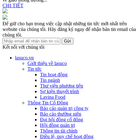
CHI TIẾT
Để giữ cho bạn trong việc cập nhật những tin tức mới nhất trên
website của chúng tôi. Hãy đăng ký ngay để nhận bản tin email của
chúng tôi.
Gửi
Kết nối với chúng tôi
lasuco.vn
Giới thiệu về lasuco
Tin tức
Tin hoạt động
Tin ngành
Thư viện phương tiện
Sự kiện thuyết trình
Lavina Food
Thông Tin Cổ Đông
Báo cáo quản trị công ty
Báo cáo thường niên
Đại hội đồng cổ đông
Hội đồng quản trị
Thông tin tài chính
Điều lệ, quy chế hoạt động