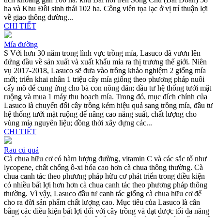
ha và Khu Đồi sinh thái 102 ha. Công viên tọa lạc ở vị trí thuận lợi
về giao thông đường...
CHI TIẾT
Mía đường
S Với hơn 30 năm trong lĩnh vực trồng mía, Lasuco đã vươn lên
đứng đầu về sản xuất và xuất khẩu mía ra thị trương thế giới. Niên
vụ 2017-2018, Lasuco sẽ đưa vào trồng khảo nghiệm 2 giống mía
mới; triển khai nhân 1 triệu cây mía giống theo phương pháp nuôi
cấy mô để cung ứng cho bà con nông dân; đầu tư hệ thống tưới mặt
ruộng và mua 1 máy thu hoạch mía. Trong đó, mục đích chính của
Lasuco là chuyển đổi cây trồng kém hiệu quả sang trồng mía, đầu tư
hệ thống tưới mặt ruộng để nâng cao năng suất, chất lượng cho
vùng mía nguyên liệu; đồng thời xây dựng các...
CHI TIẾT
Rau củ quả
Cà chua hữu cơ có hàm lượng đường, vitamin C và các sắc tố như
lycopene, chất chống ô-xi hóa cao hơn cà chua thông thường. Cà
chua canh tác theo phương pháp hữu cơ phát triển trong điều kiện
có nhiều bất lợi hơn hơn cà chua canh tác theo phương pháp thông
thường. Vì vậy, Lasuco đầu tư canh tác giống cà chua hữu cơ để
cho ra đời sản phẩm chất lượng cao. Mục tiêu của Lasuco là cân
bằng các điều kiện bất lợi đối với cây trồng và đạt được tối đa năng