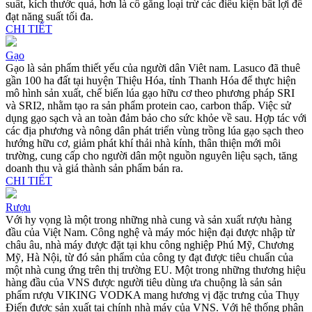
suất, kích thước quả, hơn là cố gắng loại trừ các điều kiện bất lợi để
đạt năng suất tối đa.
CHI TIẾT
Gạo
Gạo là sản phẩm thiết yếu của người dân Viêt nam. Lasuco đã thuê
gần 100 ha đất tại huyện Thiệu Hóa, tỉnh Thanh Hóa để thực hiện
mô hình sản xuất, chế biến lúa gạo hữu cơ theo phương pháp SRI
và SRI2, nhằm tạo ra sản phẩm protein cao, carbon thấp. Việc sử
dụng gạo sạch và an toàn đảm bảo cho sức khỏe về sau. Hợp tác với
các địa phương và nông dân phát triển vùng trồng lúa gạo sạch theo
hướng hữu cơ, giảm phát khí thải nhà kính, thân thiện mới môi
trường, cung cấp cho người dân một nguồn nguyên liệu sạch, tăng
doanh thu và giá thành sản phẩm bán ra.
CHI TIẾT
Rượu
Với hy vọng là một trong những nhà cung và sản xuất rượu hàng
đầu của Việt Nam. Công nghệ và máy móc hiện đại được nhập từ
châu âu, nhà máy được đặt tại khu công nghiệp Phú Mỹ, Chương
Mỹ, Hà Nội, từ đó sản phẩm của công ty đạt được tiêu chuẩn của
một nhà cung ứng trên thị trường EU. Một trong những thương hiệu
hàng đầu của VNS được người tiêu dùng ưa chuộng là sản sản
phẩm rượu VIKING VODKA mang hương vị đặc trưng của Thụy
Điển được sản xuất tại chính nhà máy của VNS. Với hệ thống phân