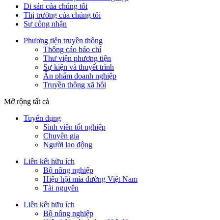
Di sản của chúng tôi
Thị trường của chúng tôi
Sự công nhận
Phương tiện truyền thông
Thông cáo báo chí
Thư viện phương tiện
Sự kiện và thuyết trình
Ấn phẩm doanh nghiệp
Truyền thông xã hội
Mở rộng tất cả
Tuyển dụng
Sinh viên tốt nghiệp
Chuyên gia
Người lao động
Liên kết hữu ích
Bộ nông nghiệp
Hiệp hội mía đường Việt Nam
Tài nguyên
Liên kết hữu ích
Bộ nông nghiệp