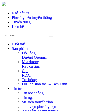
Nhà đầu tư
Phương tiện truyền thông
Tuyển dụng
Liên hệ
Giới thiệu
Sản phẩm
Đồ uống
Đường Organic
Mía đường
Rau củ quả
Gạo
Rượu
Tre luồng
Du lịch sinh thái – Tâm Linh
Tin tức
Tin hoạt động
Tin ngành
Sự kiện thuyết trình
Thư viện phương tiện
Ấn phẩm doanh nghiệp