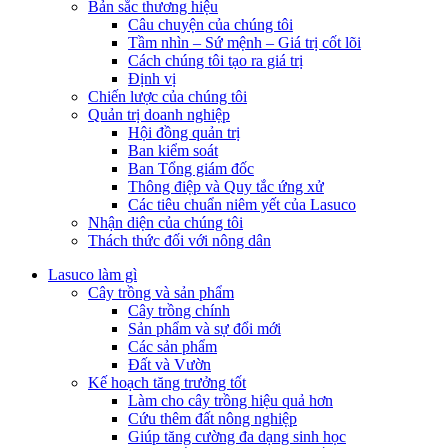
Bản sắc thương hiệu
Câu chuyện của chúng tôi
Tầm nhìn – Sứ mệnh – Giá trị cốt lõi
Cách chúng tôi tạo ra giá trị
Định vị
Chiến lược của chúng tôi
Quản trị doanh nghiệp
Hội đồng quản trị
Ban kiểm soát
Ban Tổng giám đốc
Thông điệp và Quy tắc ứng xử
Các tiêu chuẩn niêm yết của Lasuco
Nhận diện của chúng tôi
Thách thức đối với nông dân
Lasuco làm gì
Cây trồng và sản phẩm
Cây trồng chính
Sản phẩm và sự đổi mới
Các sản phẩm
Đất và Vườn
Kế hoạch tăng trưởng tốt
Làm cho cây trồng hiệu quả hơn
Cứu thêm đất nông nghiệp
Giúp tăng cường đa dạng sinh học