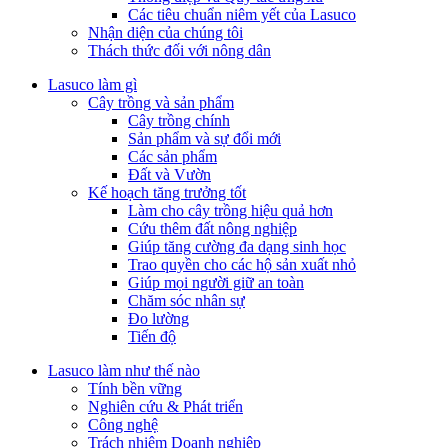
Các tiêu chuẩn niêm yết của Lasuco
Nhận diện của chúng tôi
Thách thức đối với nông dân
Lasuco làm gì
Cây trồng và sản phẩm
Cây trồng chính
Sản phẩm và sự đổi mới
Các sản phẩm
Đất và Vườn
Kế hoạch tăng trưởng tốt
Làm cho cây trồng hiệu quả hơn
Cứu thêm đất nông nghiệp
Giúp tăng cường đa dạng sinh học
Trao quyền cho các hộ sản xuất nhỏ
Giúp mọi người giữ an toàn
Chăm sóc nhân sự
Đo lường
Tiến độ
Lasuco làm như thế nào
Tính bền vững
Nghiên cứu & Phát triển
Công nghệ
Trách nhiệm Doanh nghiệp