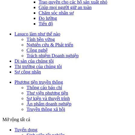
Trao quyền cho các hộ sản xuất nhỏ
Giúp mọi người giữ an toàn
Chăm sóc nhân sự
Đo lường
Tiến độ
Lasuco làm như thế nào
Tính bền vững
Nghiên cứu & Phát triển
Công nghệ
Trách nhiệm Doanh nghiệp
Di sản của chúng tôi
Thị trường của chúng tôi
Sự công nhận
Phương tiện truyền thông
Thông cáo báo chí
Thư viện phương tiện
Sự kiện và thuyết trình
Ấn phẩm doanh nghiệp
Truyền thông xã hội
Mở rộng tất cả
Tuyển dụng