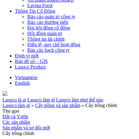
Lavina Food
Thông Tin Cổ Đông
Báo cáo quản trị công ty
Báo cáo thường niên
Đại hội đồng cổ đông
Hội đồng quản trị
Thông tin tài chính
Điều lệ, quy chế hoạt động
Bản cáo bạch công ty
Định vị mới
Bản đồ số – GIS
Lasuco Product
Vietnamese
English
Lasuco là ai
Lasuco làm gì
Lasuco làm như thế nào
Lasuco làm gì
»
Cây trồng và sản phẩm
»
Cây trồng chính
Thu gọn
Đất và Vườn
Các sản phẩm
Sản phẩm và sự đổi mới
Cây trồng chính