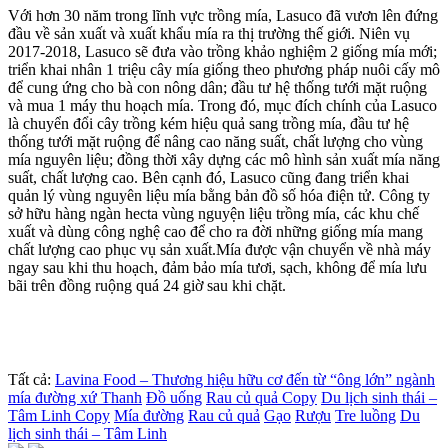
Với hơn 30 năm trong lĩnh vực trồng mía, Lasuco đã vươn lên đứng
đầu về sản xuất và xuất khẩu mía ra thị trường thế giới. Niên vụ
2017-2018, Lasuco sẽ đưa vào trồng khảo nghiệm 2 giống mía mới;
triển khai nhân 1 triệu cây mía giống theo phương pháp nuôi cấy mô
để cung ứng cho bà con nông dân; đầu tư hệ thống tưới mặt ruộng
và mua 1 máy thu hoạch mía. Trong đó, mục đích chính của Lasuco
là chuyển đổi cây trồng kém hiệu quả sang trồng mía, đầu tư hệ
thống tưới mặt ruộng để nâng cao năng suất, chất lượng cho vùng
mía nguyên liệu; đồng thời xây dựng các mô hình sản xuất mía năng
suất, chất lượng cao. Bên cạnh đó, Lasuco cũng đang triển khai
quản lý vùng nguyên liệu mía bằng bản đồ số hóa điện tử. Công ty
sở hữu hàng ngàn hecta vùng nguyện liệu trồng mía, các khu chế
xuất và dùng công nghệ cao để cho ra đời những giống mía mang
chất lượng cao phục vụ sản xuất.Mía được vận chuyển về nhà máy
ngay sau khi thu hoạch, đảm bảo mía tươi, sạch, không để mía lưu
bãi trên đồng ruộng quá 24 giờ sau khi chặt.
Tất cả:
Lavina Food – Thương hiệu hữu cơ đến từ “ông lớn” ngành
mía đường xứ Thanh
Đồ uống
Rau củ quả Copy
Du lịch sinh thái –
Tâm Linh Copy
Mía đường
Rau củ quả
Gạo
Rượu
Tre luồng
Du
lịch sinh thái – Tâm Linh