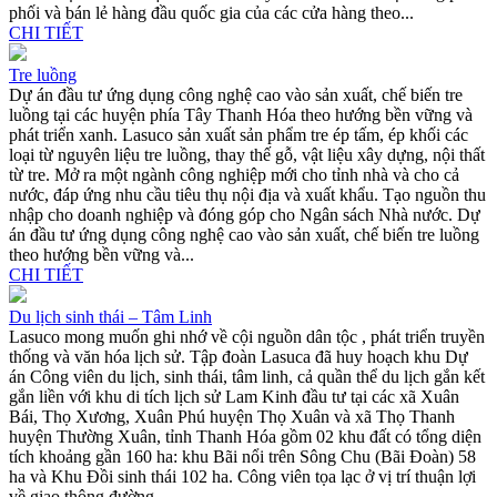
phối và bán lẻ hàng đầu quốc gia của các cửa hàng theo...
CHI TIẾT
Tre luồng
Dự án đầu tư ứng dụng công nghệ cao vào sản xuất, chế biến tre
luồng tại các huyện phía Tây Thanh Hóa theo hướng bền vững và
phát triển xanh. Lasuco sản xuất sản phẩm tre ép tấm, ép khối các
loại từ nguyên liệu tre luồng, thay thế gỗ, vật liệu xây dựng, nội thất
từ tre. Mở ra một ngành công nghiệp mới cho tỉnh nhà và cho cả
nước, đáp ứng nhu cầu tiêu thụ nội địa và xuất khẩu. Tạo nguồn thu
nhập cho doanh nghiệp và đóng góp cho Ngân sách Nhà nước. Dự
án đầu tư ứng dụng công nghệ cao vào sản xuất, chế biến tre luồng
theo hướng bền vững và...
CHI TIẾT
Du lịch sinh thái – Tâm Linh
Lasuco mong muốn ghi nhớ về cội nguồn dân tộc , phát triển truyền
thống và văn hóa lịch sử. Tập đoàn Lasuca đã huy hoạch khu Dự
án Công viên du lịch, sinh thái, tâm linh, cả quần thể du lịch gắn kết
gắn liền với khu di tích lịch sử Lam Kinh đầu tư tại các xã Xuân
Bái, Thọ Xương, Xuân Phú huyện Thọ Xuân và xã Thọ Thanh
huyện Thường Xuân, tỉnh Thanh Hóa gồm 02 khu đất có tổng diện
tích khoảng gần 160 ha: khu Bãi nổi trên Sông Chu (Bãi Đoàn) 58
ha và Khu Đồi sinh thái 102 ha. Công viên tọa lạc ở vị trí thuận lợi
về giao thông đường...