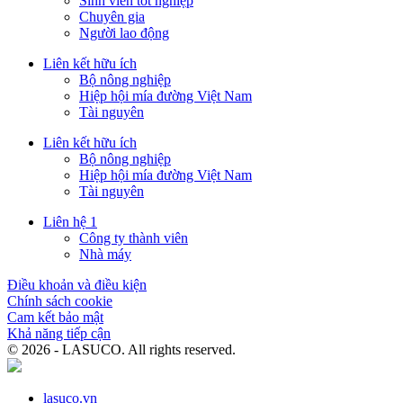
Sinh viên tốt nghiệp
Chuyên gia
Người lao động
Liên kết hữu ích
Bộ nông nghiệp
Hiệp hội mía đường Việt Nam
Tài nguyên
Liên kết hữu ích
Bộ nông nghiệp
Hiệp hội mía đường Việt Nam
Tài nguyên
Liên hệ 1
Công ty thành viên
Nhà máy
Điều khoản và điều kiện
Chính sách cookie
Cam kết bảo mật
Khả năng tiếp cận
© 2026 - LASUCO. All rights reserved.
lasuco.vn