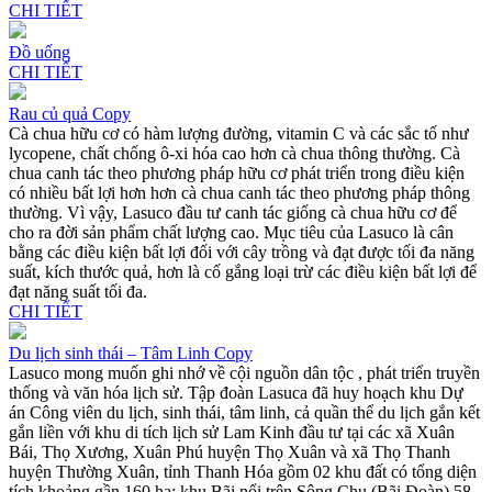
CHI TIẾT
Đồ uống
CHI TIẾT
Rau củ quả Copy
Cà chua hữu cơ có hàm lượng đường, vitamin C và các sắc tố như
lycopene, chất chống ô-xi hóa cao hơn cà chua thông thường. Cà
chua canh tác theo phương pháp hữu cơ phát triển trong điều kiện
có nhiều bất lợi hơn hơn cà chua canh tác theo phương pháp thông
thường. Vì vậy, Lasuco đầu tư canh tác giống cà chua hữu cơ để
cho ra đời sản phẩm chất lượng cao. Mục tiêu của Lasuco là cân
bằng các điều kiện bất lợi đối với cây trồng và đạt được tối đa năng
suất, kích thước quả, hơn là cố gắng loại trừ các điều kiện bất lợi để
đạt năng suất tối đa.
CHI TIẾT
Du lịch sinh thái – Tâm Linh Copy
Lasuco mong muốn ghi nhớ về cội nguồn dân tộc , phát triển truyền
thống và văn hóa lịch sử. Tập đoàn Lasuca đã huy hoạch khu Dự
án Công viên du lịch, sinh thái, tâm linh, cả quần thể du lịch gắn kết
gắn liền với khu di tích lịch sử Lam Kinh đầu tư tại các xã Xuân
Bái, Thọ Xương, Xuân Phú huyện Thọ Xuân và xã Thọ Thanh
huyện Thường Xuân, tỉnh Thanh Hóa gồm 02 khu đất có tổng diện
tích khoảng gần 160 ha: khu Bãi nổi trên Sông Chu (Bãi Đoàn) 58