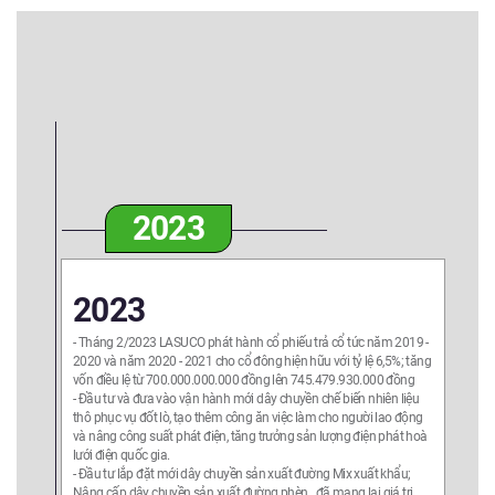
2023
2023
- Tháng 2/2023 LASUCO phát hành cổ phiếu trả cổ tức năm 2019 -
2020 và năm 2020 - 2021 cho cổ đông hiện hữu với tỷ lệ 6,5%; tăng
vốn điều lệ từ 700.000.000.000 đồng lên 745.479.930.000 đồng
- Đầu tư và đưa vào vận hành mới dây chuyền chế biến nhiên liệu
thô phục vụ đốt lò, tạo thêm công ăn việc làm cho người lao động
và nâng công suất phát điện, tăng trưởng sản lượng điện phát hoà
lưới điện quốc gia.
- Đầu tư lắp đặt mới dây chuyền sản xuất đường Mix xuất khẩu;
Nâng cấp dây chuyền sản xuất đường phèn...đã mang lại giá trị