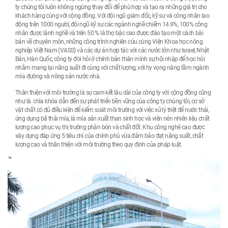
ty chúng tôi luôn không ngừng thay đổi để phù hợp và tạo ra những giá trị cho
khách hàng cùng với cộng đồng. Với đội ngũ giám đốc, kỹ sư và công nhân lao
động trên 1000 người, đội ngũ kỹ sư các ngành nghề chiếm 14.9%, 100% công
nhân được lành nghề và trên 50 % là thợ bậc cao được đào tạo một cách bài
bản về chuyên môn, những công trình nghiên cứu cùng Viện Khoa học nông
nghiệp Việt Nam (VASS) và các dự án hợp tác với các nước lớn như Israel, Nhật
Bản, Hàn Quốc, công ty đòi hỏi ở chính bản thân mình sự hội nhập để học hỏi
nhằm mang lại năng suất đi cùng với chất lượng, với hy vọng nâng tầm ngành
mía đường và nông sản nước nhà.
Thân thiện với môi trường là sự cam kết lâu dài của công ty với cộng đồng cũng
như là chìa khóa dẫn đến sự phát triển bền vững của công ty chúng tôi, cơ sở
vật chất có đủ điều kiện để kiểm soát môi trường với việc xử lý triệt để nước thải,
ứng dụng bã thải mía, lá mía sản xuất than sinh học và viên nén nhiên liệu chất
lượng cao phục vụ thị trường phân bón và chất đốt. Khu công nghệ cao được
xây dựng đáp ứng 5 tiêu chí của chính phủ vừa đảm bảo đạt năng suất, chất
lượng cao và thân thiện với môi trường theo quy định của pháp luật.