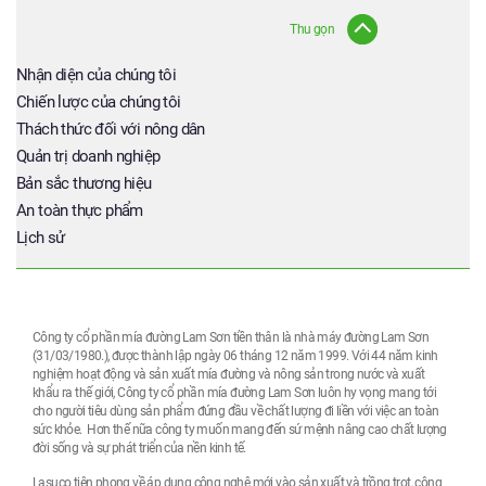
Thu gọn
Nhận diện của chúng tôi
Chiến lược của chúng tôi
Thách thức đối với nông dân
Quản trị doanh nghiệp
Bản sắc thương hiệu
An toàn thực phẩm
Lịch sử
Công ty cổ phần mía đường Lam Sơn tiền thân là nhà máy đường Lam Sơn
(31/03/1980.), được thành lập ngày 06 tháng 12 năm 1999. Với 44 năm kinh
nghiệm hoạt động và sản xuất mía đường và nông sản trong nước và xuất
khẩu ra thế giới, Công ty cổ phần mía đường Lam Sơn luôn hy vọng mang tới
cho người tiêu dùng sản phẩm đứng đầu về chất lượng đi liền với việc an toàn
sức khỏe. Hơn thế nữa công ty muốn mang đến sứ mệnh nâng cao chất lượng
đời sống và sự phát triển của nền kinh tế.
Lasuco tiên phong về áp dụng công nghệ mới vào sản xuất và trồng trọt, công