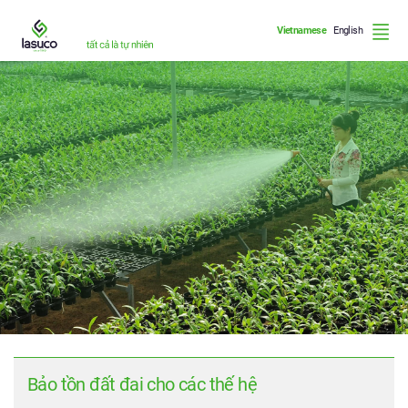
Vietnamese
English
Lasuco là ai
Lasuco làm gì
Bảo tồn đất đai cho các thế hệ
Lasuco làm như thế nào