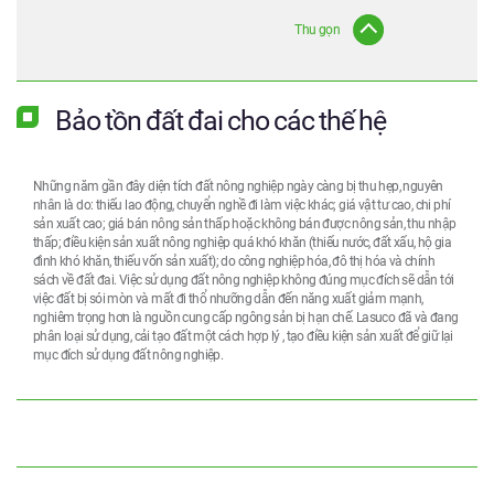
Thu gọn
Bảo tồn đất đai cho các thế hệ
Những năm gần đây diện tích đất nông nghiệp ngày càng bị thu hẹp, nguyên
nhân là do: thiếu lao động, chuyển nghề đi làm việc khác; giá vật tư cao, chi phí
sản xuất cao; giá bán nông sản thấp hoặc không bán được nông sản, thu nhập
thấp; điều kiện sản xuất nông nghiệp quá khó khăn (thiếu nước, đất xấu, hộ gia
đình khó khăn, thiếu vốn sản xuất); do công nghiệp hóa, đô thị hóa và chính
sách về đất đai. Việc sử dụng đất nông nghiệp không đúng mục đích sẽ dẫn tới
việc đất bị sói mòn và mất đi thổ nhưỡng dẫn đến năng xuất giảm mạnh,
nghiêm trọng hơn là nguồn cung cấp ngông sản bị hạn chế. Lasuco đã và đang
phân loại sử dụng, cải tạo đất một cách hợp lý , tạo điều kiện sản xuất để giữ lại
mục đích sử dụng đất nông nghiệp.