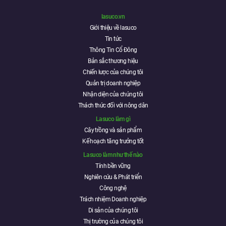
lasuco.vn
Giới thiệu về lasuco
Tin tức
Thông Tin Cổ Đông
Bản sắc thương hiệu
Chiến lược của chúng tôi
Quản trị doanh nghiệp
Nhận diện của chúng tôi
Thách thức đối với nông dân
Lasuco làm gì
Cây trồng và sản phẩm
Kế hoạch tăng trưởng tốt
Lasuco làm như thế nào
Tính bền vững
Nghiên cứu & Phát triển
Công nghệ
Trách nhiệm Doanh nghiệp
Di sản của chúng tôi
Thị trường của chúng tôi