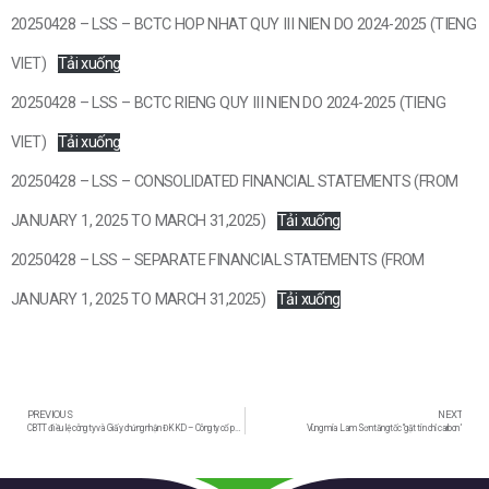
20250428 – LSS – BCTC HOP NHAT QUY III NIEN DO 2024-2025 (TIENG
VIET)
Tải xuống
20250428 – LSS – BCTC RIENG QUY III NIEN DO 2024-2025 (TIENG
VIET)
Tải xuống
20250428 – LSS – CONSOLIDATED FINANCIAL STATEMENTS (FROM
JANUARY 1, 2025 TO MARCH 31,2025)
Tải xuống
20250428 – LSS – SEPARATE FINANCIAL STATEMENTS (FROM
JANUARY 1, 2025 TO MARCH 31,2025)
Tải xuống
PREVIOUS
NEXT
CBTT điều lệ công ty và Giấy chứng nhận ĐKKD – Công ty cổ phần mía đường lam Sơn
Vùng mía Lam Sơn tăng tốc “gặt tín chỉ carbon”