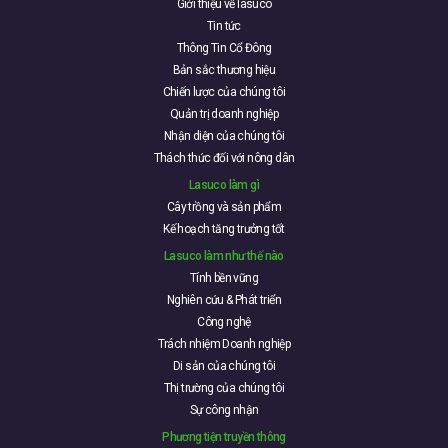
Giới thiệu về lasuco
Tin tức
Thông Tin Cổ Đông
Bản sắc thương hiệu
Chiến lược của chúng tôi
Quản trị doanh nghiệp
Nhận diện của chúng tôi
Thách thức đối với nông dân
Lasuco làm gì
Cây trồng và sản phẩm
Kế hoạch tăng trưởng tốt
Lasuco làm như thế nào
Tính bền vững
Nghiên cứu & Phát triển
Công nghệ
Trách nhiệm Doanh nghiệp
Di sản của chúng tôi
Thị trường của chúng tôi
Sự công nhận
Phương tiện truyền thông