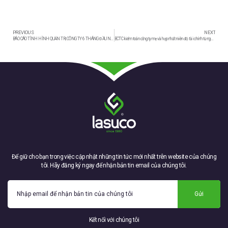
PREVIOUS
NEXT
BÁO CÁO TÌNH HÌNH QUẢN TRỊ CÔNG TY 6 THÁNG ĐẦU NĂM 2024
BCTC kiểm toán công ty mẹ và hợp nhất niên độ tài chính từ ngày 01/07/2023 đến ngày 30/06/2024; kèm giải trình nguyên nhân biến động lợi nhuận sau thuế thu nhập doanh nghiệp tại báo cáo kết quả hoạt động kinh doanh so với cùng kỳ của công ty cổ phần mía đường Lam Sơn
Để giữ cho bạn trong việc cập nhật những tin tức mới nhất trên website của chúng
tôi. Hãy đăng ký ngay để nhận bản tin email của chúng tôi.
Gửi
Kết nối với chúng tôi