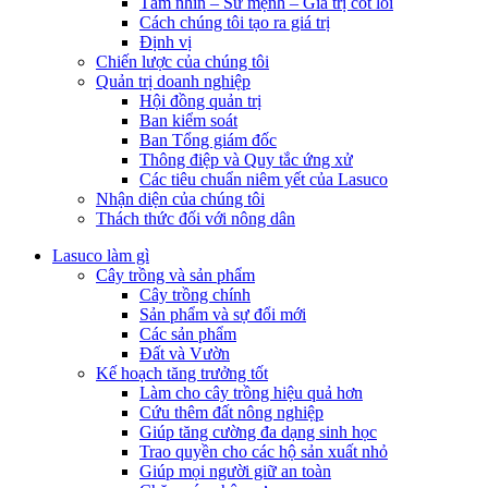
Tầm nhìn – Sứ mệnh – Giá trị cốt lõi
Cách chúng tôi tạo ra giá trị
Định vị
Chiến lược của chúng tôi
Quản trị doanh nghiệp
Hội đồng quản trị
Ban kiểm soát
Ban Tổng giám đốc
Thông điệp và Quy tắc ứng xử
Các tiêu chuẩn niêm yết của Lasuco
Nhận diện của chúng tôi
Thách thức đối với nông dân
Lasuco làm gì
Cây trồng và sản phẩm
Cây trồng chính
Sản phẩm và sự đổi mới
Các sản phẩm
Đất và Vườn
Kế hoạch tăng trưởng tốt
Làm cho cây trồng hiệu quả hơn
Cứu thêm đất nông nghiệp
Giúp tăng cường đa dạng sinh học
Trao quyền cho các hộ sản xuất nhỏ
Giúp mọi người giữ an toàn