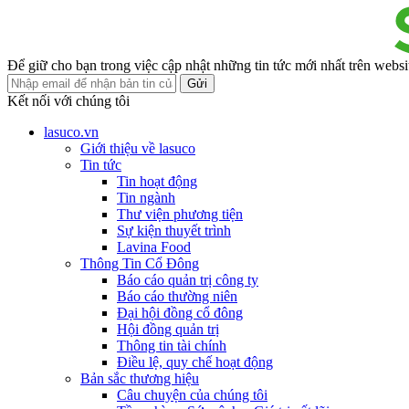
Để giữ cho bạn trong việc cập nhật những tin tức mới nhất trên websi
Gửi
Kết nối với chúng tôi
lasuco.vn
Giới thiệu về lasuco
Tin tức
Tin hoạt động
Tin ngành
Thư viện phương tiện
Sự kiện thuyết trình
Lavina Food
Thông Tin Cổ Đông
Báo cáo quản trị công ty
Báo cáo thường niên
Đại hội đồng cổ đông
Hội đồng quản trị
Thông tin tài chính
Điều lệ, quy chế hoạt động
Bản sắc thương hiệu
Câu chuyện của chúng tôi