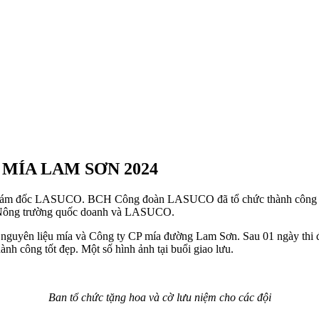
MÍA LAM SƠN 2024
g giám đốc LASUCO. BCH Công đoàn LASUCO đã tổ chức thành côn
c Nông trường quốc doanh và LASUCO.
g nguyên liệu mía và Công ty CP mía đường Lam Sơn. Sau 01 ngày thi đ
hành công tốt đẹp. Một số hình ảnh tại buổi giao lưu.
Ban tổ chức tặng hoa và cờ lưu niệm cho các độ
i