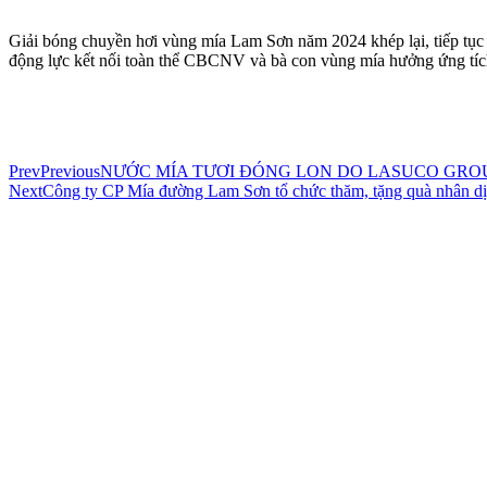
Giải bóng chuyền hơi vùng mía Lam Sơn năm 2024 khép lại, tiếp tục 
động lực kết nối toàn thể CBCNV và bà con vùng mía hưởng ứng tích 
Prev
Previous
NƯỚC MÍA TƯƠI ĐÓNG LON DO LASUCO GRO
Next
Công ty CP Mía đường Lam Sơn tổ chức thăm, tặng quà nhân dị