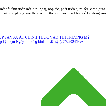
kết nối tình đoàn kết, hữu nghị, hợp tác, phát triển giữa bền vững g
cực các phong trào thể dục thể thao vì mục tiêu khỏe để lao động sản
UP SẢN XUẤT CHÍNH THỨC VÀO THỊ TRƯỜNG MỸ
p kỷ niệm Ngày Thương binh – Liệt sỹ (27/7/2024)
Next