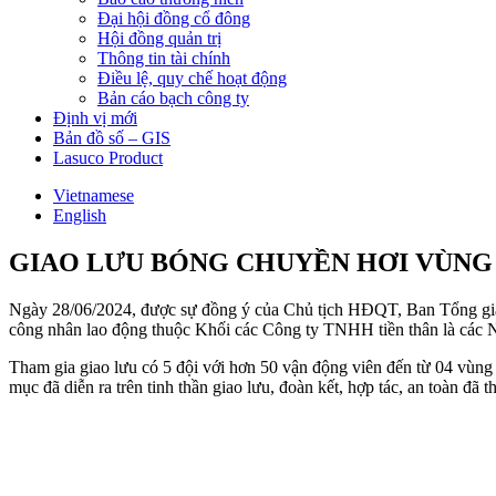
Đại hội đồng cổ đông
Hội đồng quản trị
Thông tin tài chính
Điều lệ, quy chế hoạt động
Bản cáo bạch công ty
Định vị mới
Bản đồ số – GIS
Lasuco Product
Vietnamese
English
GIAO LƯU BÓNG CHUYỀN HƠI VÙNG 
Ngày 28/06/2024, được sự đồng ý của Chủ tịch HĐQT, Ban Tổn
công nhân lao động thuộc Khối các Công ty TNHH tiền thân là cá
Tham gia giao lưu có 5 đội với hơn 50 vận động viên đến từ 04 vùn
mục đã diễn ra trên tinh thần giao lưu, đoàn kết, hợp tác, an toàn đã t