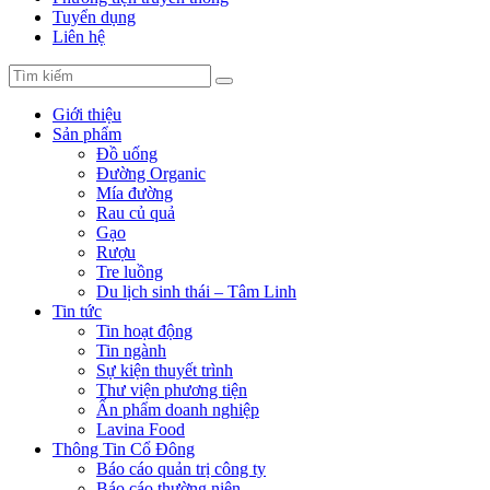
Tuyển dụng
Liên hệ
Giới thiệu
Sản phẩm
Đồ uống
Đường Organic
Mía đường
Rau củ quả
Gạo
Rượu
Tre luồng
Du lịch sinh thái – Tâm Linh
Tin tức
Tin hoạt động
Tin ngành
Sự kiện thuyết trình
Thư viện phương tiện
Ấn phẩm doanh nghiệp
Lavina Food
Thông Tin Cổ Đông
Báo cáo quản trị công ty
Báo cáo thường niên