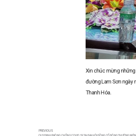
Xin chúc mừng những k
đường Lam Sơn ngày mộ
Thanh Hóa.
PREVIOUS
QUY ĐỊNH PHÒNG CHỐNG COVID 19 TẠI ĐẠI HỘI ĐỒNG CỔ ĐÔNG THƯỜNG NIÊN