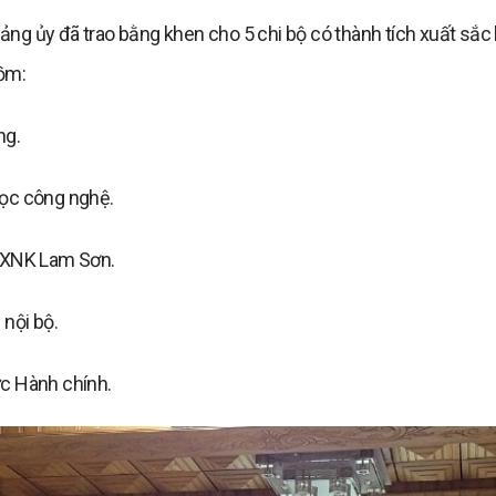
, Đảng ủy đã trao bằng khen cho 5 chi bộ có thành tích xuất sắ
ồm:
ng.
ọc công nghệ.
& XNK Lam Sơn.
 nội bộ.
c Hành chính.