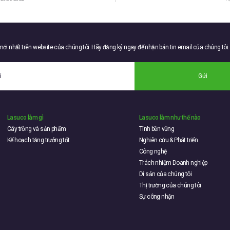
 mới nhất trên website của chúng tôi. Hãy đăng ký ngay để nhận bản tin email của chúng tôi.
Gửi
Lasuco làm gì
Lasuco làm như thế nào
Cây trồng và sản phẩm
Tính bền vững
Kế hoạch tăng trưởng tốt
Nghiên cứu & Phát triển
Công nghệ
Trách nhiệm Doanh nghiệp
Di sản của chúng tôi
Thị trường của chúng tôi
Sự công nhận