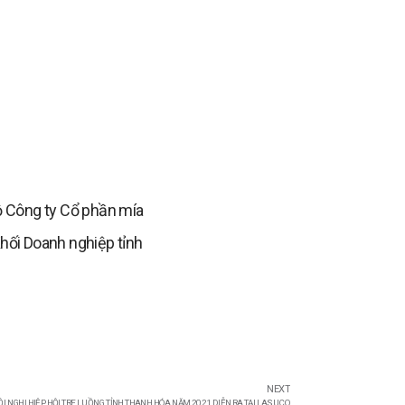
ộ Công ty Cổ phần mía
hối Doanh nghiệp tỉnh
NEXT
ỘI NGHỊ HIỆP HỘI TRE LUỒNG TỈNH THANH HÓA NĂM 2021 DIỄN RA TẠI LASUCO