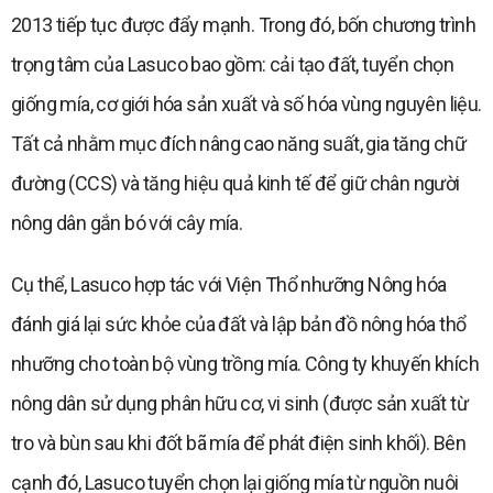
2013 tiếp tục được đẩy mạnh. Trong đó, bốn chương trình
trọng tâm của Lasuco bao gồm: cải tạo đất, tuyển chọn
giống mía, cơ giới hóa sản xuất và số hóa vùng nguyên liệu.
Tất cả nhằm mục đích nâng cao năng suất, gia tăng chữ
đường (CCS) và tăng hiệu quả kinh tế để giữ chân người
nông dân gắn bó với cây mía.
Cụ thể, Lasuco hợp tác với Viện Thổ nhưỡng Nông hóa
đánh giá lại sức khỏe của đất và lập bản đồ nông hóa thổ
nhưỡng cho toàn bộ vùng trồng mía. Công ty khuyến khích
nông dân sử dụng phân hữu cơ, vi sinh (được sản xuất từ
tro và bùn sau khi đốt bã mía để phát điện sinh khối). Bên
cạnh đó, Lasuco tuyển chọn lại giống mía từ nguồn nuôi