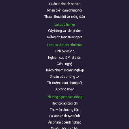
Quản trị doanh nghiệp
Nhận diện của chúng tôi
Thách thức đối với nông dân
Lasuco làm gì
Cây trồng và sản phẩm
Kế hoạch tăng trưởng tốt
Lasuco làm như thế nào
Tính bền vững
Nghiên cứu & Phát triển
Công nghệ
Trách nhiệm Doanh nghiệp
Di sản của chúng tôi
Thị trường của chúng tôi
Sự công nhận
Phương tiện truyền thông
Thông cáo báo chí
Thư viện phương tiện
Sự kiện và thuyết trình
Ấn phẩm doanh nghiệp
Truyền thông xã hội