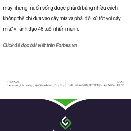
máy nhưng muốn sống được phải đi bằng nhiều cách,
không thể chỉ dựa vào cây mía và phải đối xử tốt với cây
mía,” vị lãnh đạo 48 tuổi nhấn mạnh.
Click để đọc bài viết trên Forbes.vn
PREVIOUS
NEXT
Lasuco mang tinh hoa nông nghiệp Việt vào thị trường Trung Đông
LĨNH HỘI VÀ ỨNG DỤNG TRÍ TUỆ NHÂN TẠO TẠI LASUCO