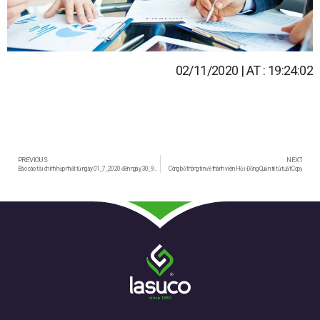
02
/11/2020 | AT : 19:24:02
PREVIOUS
NEXT
Báo cáo tài chính hợp nhất từ ngày 01_7_2020 đến ngày 30_9_2020 niên độ từ 01_7_2020 đến 30_9_2021
Công bố thông tin về thành viên Hội Đồng Quản trị tử tuất Copy