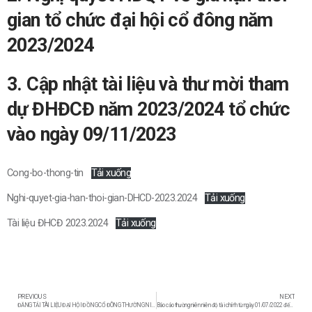
gian tổ chức đại hội cổ đông năm
2023/2024
3. Cập nhật tài liệu và thư mời tham
dự ĐHĐCĐ năm 2023/2024 tổ chức
vào ngày 09/11/2023
Cong-bo-thong-tin
Tải xuống
Nghi-quyet-gia-han-thoi-gian-DHCD-2023.2024
Tải xuống
Tài liệu ĐHCĐ 2023.2024
Tải xuống
PREVIOUS
NEXT
ĐĂNG TẢI TÀI LIỆU ĐẠI HỘI ĐỒNG CỔ ĐÔNG THƯỜNG NIÊN LASUCO NĂM 2023-2024
Báo cáo thường niên niên độ tài chính từ ngày 01/07/2022 đến ngày 30/06/2023 của công ty cổ phần mia đường Lam Sơn