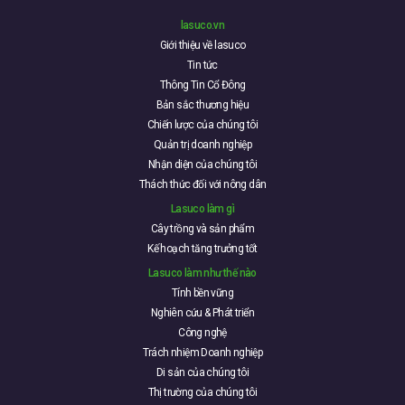
lasuco.vn
Giới thiệu về lasuco
Tin tức
Thông Tin Cổ Đông
Bản sắc thương hiệu
Chiến lược của chúng tôi
Quản trị doanh nghiệp
Nhận diện của chúng tôi
Thách thức đối với nông dân
Lasuco làm gì
Cây trồng và sản phẩm
Kế hoạch tăng trưởng tốt
Lasuco làm như thế nào
Tính bền vững
Nghiên cứu & Phát triển
Công nghệ
Trách nhiệm Doanh nghiệp
Di sản của chúng tôi
Thị trường của chúng tôi