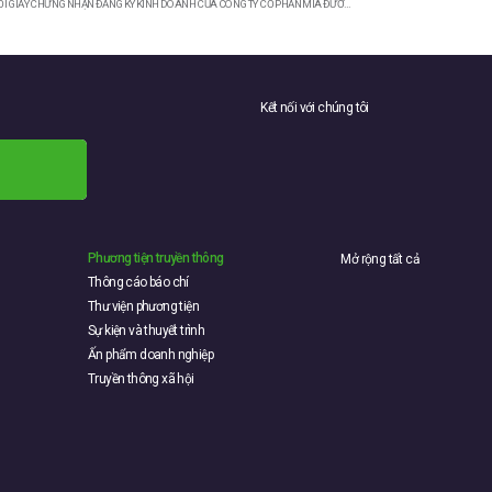
CÔNG BỐ THÔNG TIN VỐN ĐIỀU LỆ SỬA ĐỔI VÀ THAY ĐỔI GIẤY CHỨNG NHẬN ĐĂNG KÝ KINH DOANH CỦA CÔNG TY CỔ PHẦN MÍA ĐƯỜNG LAM SƠN – Công bố thông tin về việc đăng ký bổ sung chứng khoán tại Trung tâm lưu ký chứng khoán Việt Nam kể từ ngày 17/01/2023
Kết nối với chúng tôi
Phương tiện truyền thông
Mở rộng tất cả
Thông cáo báo chí
Thư viện phương tiện
Sự kiện và thuyết trình
Ấn phẩm doanh nghiệp
Truyền thông xã hội