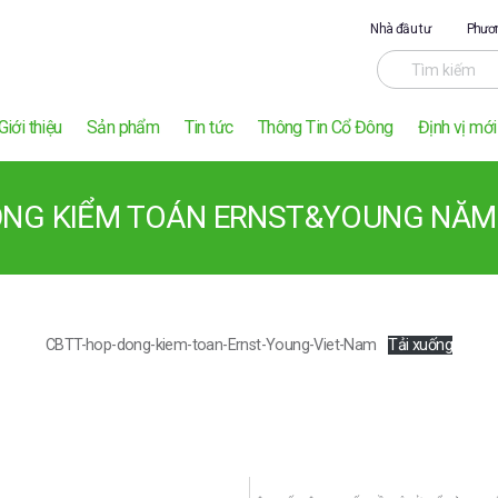
Nhà đầu tư
Phươn
Giới thiệu
Sản phẩm
Tin tức
Thông Tin Cổ Đông
Định vị mới
ỒNG KIỂM TOÁN ERNST&YOUNG NĂM 
CBTT-hop-dong-kiem-toan-Ernst-Young-Viet-Nam
Tải xuống