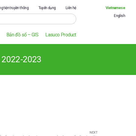
g tiện truyền thông
Tuyển dụng
Liên hệ
Vietnamese
English
Bản đồ số – GIS
Lasuco Product
2022-2023
NEXT