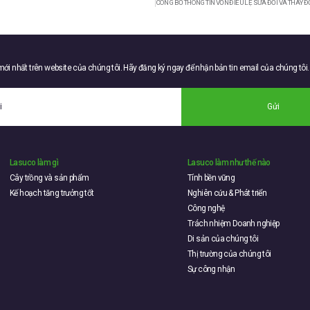
 mới nhất trên website của chúng tôi. Hãy đăng ký ngay để nhận bản tin email của chúng tôi.
Gửi
Lasuco làm gì
Lasuco làm như thế nào
Cây trồng và sản phẩm
Tính bền vững
Kế hoạch tăng trưởng tốt
Nghiên cứu & Phát triển
Công nghệ
Trách nhiệm Doanh nghiệp
Di sản của chúng tôi
Thị trường của chúng tôi
Sự công nhận