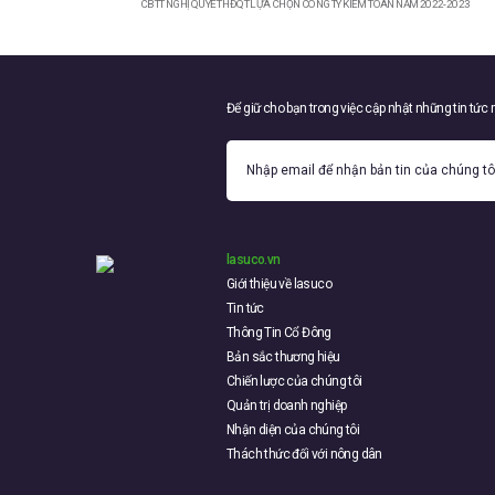
CBTT NGHỊ QUYẾT HĐQT LỰA CHỌN CÔNG TY KIỂM TOÁN NĂM 2022-2023
Để giữ cho bạn trong việc cập nhật những tin tức
lasuco.vn
Giới thiệu về lasuco
Tin tức
Thông Tin Cổ Đông
Bản sắc thương hiệu
Chiến lược của chúng tôi
Quản trị doanh nghiệp
Nhận diện của chúng tôi
Thách thức đối với nông dân