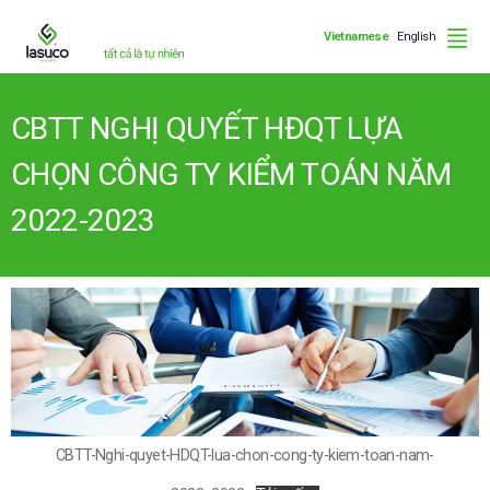
Vietnamese
English
CBTT NGHỊ QUYẾT HĐQT LỰA
CHỌN CÔNG TY KIỂM TOÁN NĂM
2022-2023
CBTT-Nghi-quyet-HDQT-lua-chon-cong-ty-kiem-toan-nam-