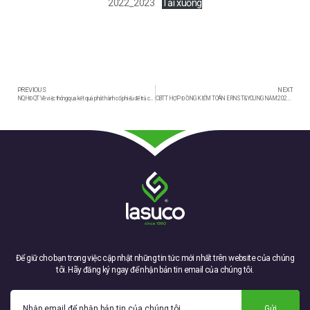
2022_2023
Tải xuống
PREVIOUS
NEXT
NQHĐQT Về việc thông qua kết quả phát hành cổ phiếu để trả cổ tức; Thay đổi chứng nhận ĐKKD và sửa đổi điều lệ TC&HĐ của công ty; Đăng ký bổ sung cổ phiếu tại TT Lưu ký CK Việt Nam(VSD) và Đăng ký niêm yết bổ sung CP tại SGD CK TP.HCM (HOSE)
CBTT HỢP ĐỒNG KIỂM TOÁN ERNST&YOUNG NĂM 2022-2023
Để giữ cho bạn trong việc cập nhật những tin tức mới nhất trên website của chúng
tôi. Hãy đăng ký ngay để nhận bản tin email của chúng tôi.
Gửi