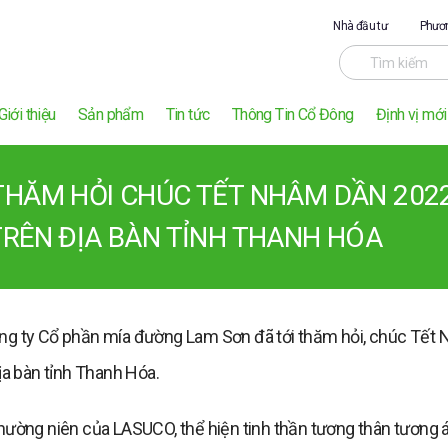
Nhà đầu tư
Phươn
Giới thiệu
Sản phẩm
Tin tức
Thông Tin Cổ Đông
Định vị mới
THĂM HỎI CHÚC TẾT NHÂM DẦN 202
TRÊN ĐỊA BÀN TỈNH THANH HÓA
ng ty Cổ phần mía đường Lam Sơn đã tới thăm hỏi, chúc Tết
địa bàn tỉnh Thanh Hóa.
hường niên của LASUCO, thể hiện tinh thần tương thân tương ái