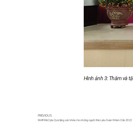
Hình ảnh 3: Thăm và t
PREVIOUS
MiATA & Ojita: Quà tặng sức khỏe cho những người thân yêu Xuân Nhâm Dần 2022