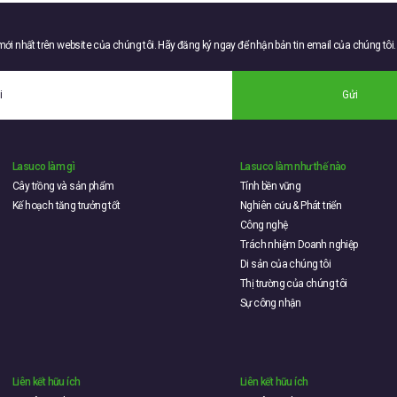
 mới nhất trên website của chúng tôi. Hãy đăng ký ngay để nhận bản tin email của chúng tôi.
Gửi
Lasuco làm gì
Lasuco làm như thế nào
Cây trồng và sản phẩm
Tính bền vững
Kế hoạch tăng trưởng tốt
Nghiên cứu & Phát triển
Công nghệ
Trách nhiệm Doanh nghiệp
Di sản của chúng tôi
Thị trường của chúng tôi
Sự công nhận
Liên kết hữu ích
Liên kết hữu ích