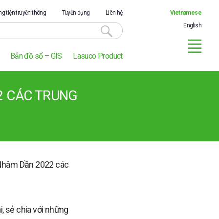
g tiện truyền thông
Tuyển dụng
Liên hệ
Vietnamese
English
Bản đồ số – GIS
Lasuco Product
2 CÁC TRUNG
 Nhâm Dần 2022 các
, sẻ chia với những