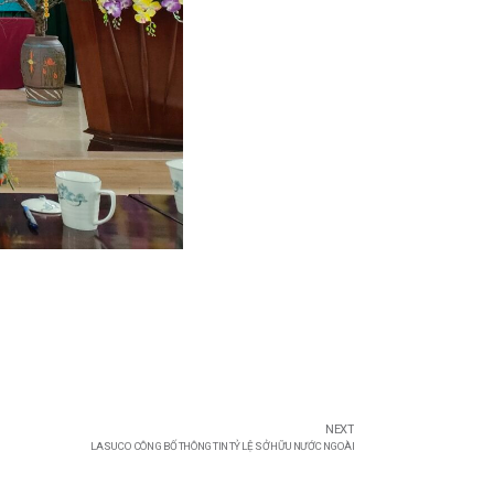
NEXT
LASUCO CÔNG BỐ THÔNG TIN TỶ LỆ SỞ HỮU NƯỚC NGOÀI