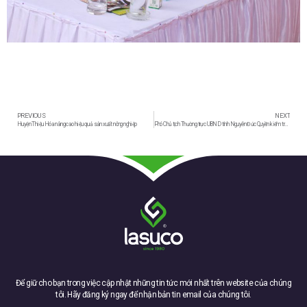
PREVIOUS
NEXT
Huyện Thiệu Hóa nâng cao hiệu quả sản xuất nông nghiệp
Phó Chủ tịch Thường trực UBND tỉnh Nguyễn Đức Quyền kiểm tra tiến độ thực hiện một số dự án đầu tư của Công ty CP Mía đường Lam Sơn.
Để giữ cho bạn trong việc cập nhật những tin tức mới nhất trên website của chúng
tôi. Hãy đăng ký ngay để nhận bản tin email của chúng tôi.