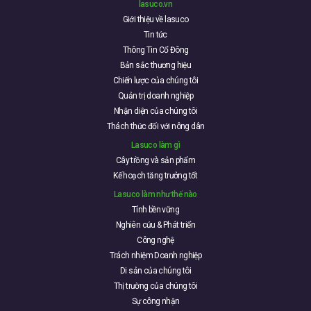
lasuco.vn
Giới thiệu về lasuco
Tin tức
Thông Tin Cổ Đông
Bản sắc thương hiệu
Chiến lược của chúng tôi
Quản trị doanh nghiệp
Nhận diện của chúng tôi
Thách thức đối với nông dân
Lasuco làm gì
Cây trồng và sản phẩm
Kế hoạch tăng trưởng tốt
Lasuco làm như thế nào
Tính bền vững
Nghiên cứu & Phát triển
Công nghệ
Trách nhiệm Doanh nghiệp
Di sản của chúng tôi
Thị trường của chúng tôi
Sự công nhận